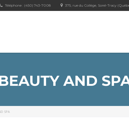
Téléphone : (450) 743-7008
375, rue du Collège, Sorel-Tracy (Québ
BEAUTY AND SP
ND SPA