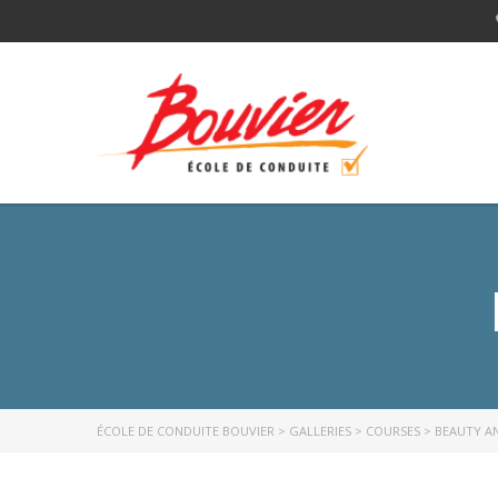
ÉCOLE DE CONDUITE BOUVIER
>
GALLERIES
>
COURSES
>
BEAUTY A